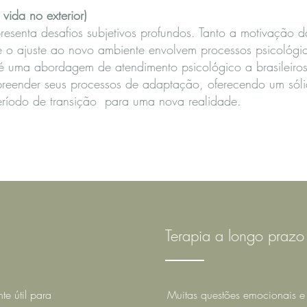
( vida no exterior)
resenta desafios subjetivos profundos. Tanto a motivação d
o ajuste ao novo ambiente envolvem processos psicológ
é uma abordagem de atendimento psicológico a brasileiros 
reender seus processos de adaptação, oferecendo um sóli
eríodo de transição para uma nova realidade.
Terapia a longo prazo
e útil para
Muitas questões emocionais e 