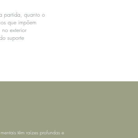
a partida, quanto o
icos que impõem
no exterior
do suporte
mentais têm raízes profundas e