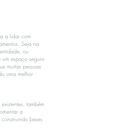
da a lidar com
namentos. Seja na
dentidade, ou
e um espaço seguro
que muitas pessoas
ndo uma melhor
s existentes, também
fomentar a
, construindo bases